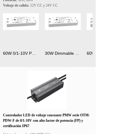
Potencia:
30W, 60W
Voltaje de salida:
12V CC y 24V CC
60W 0/1-10V PMW Dimmable Constant Voltage LED Driver IP20
30W Dimmable LED Drivers for Cabinet Lighting
Controlador LED de voltaje constante PMW serie OTM-
PDW-F de 0/1-10V con alto factor de potencia (FP) y
certificación IP67