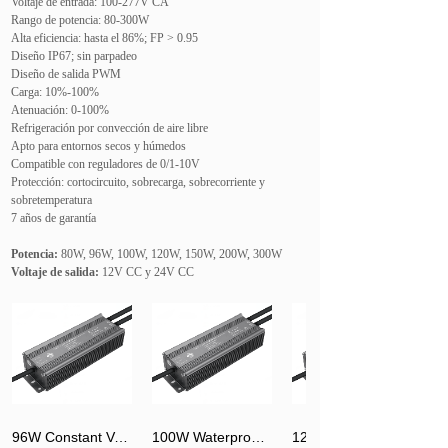
Voltaje de entrada: 100-277V CA
Rango de potencia: 80-300W
Alta eficiencia: hasta el 86%; FP > 0.95
Diseño IP67; sin parpadeo
Diseño de salida PWM
Carga: 10%-100%
Atenuación: 0-100%
Refrigeración por convección de aire libre
Apto para entornos secos y húmedos
Compatible con reguladores de 0/1-10V
Protección: cortocircuito, sobrecarga, sobrecorriente y
sobretemperatura
7 años de garantía
Potencia:
80W, 96W, 100W, 120W, 150W, 200W, 300W
Voltaje de salida:
12V CC y 24V CC
96W Constant Voltage LED Driver IP67 Industrial-grade
100W Waterproof LED Power Supply Manufacturer Wholesale