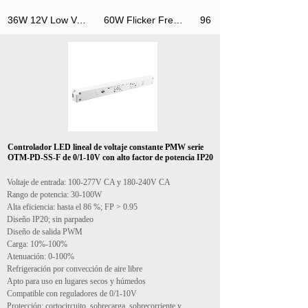
36W 12V Low Voltage Linear LED driver For Outdoor Used
60W Flicker Free Dimming 100-277V Linear LED driver
Controlador LED lineal de voltaje constante PMW serie
OTM-PD-SS-F de 0/1-10V con alto factor de potencia IP20
Voltaje de entrada: 100-277V CA y 180-240V CA
Rango de potencia: 30-100W
Alta eficiencia: hasta el 86 %; FP > 0.95
Diseño IP20; sin parpadeo
Diseño de salida PWM
Carga: 10%-100%
Atenuación: 0-100%
Refrigeración por convección de aire libre
Apto para uso en lugares secos y húmedos
Compatible con reguladores de 0/1-10V
Protección: cortocircuito, sobrecarga, sobrecorriente y