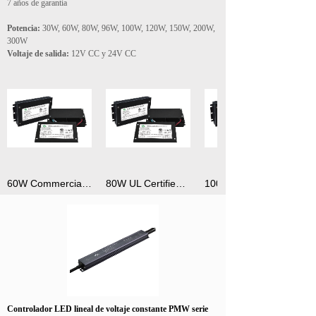
7 años de garantía
Potencia:
30W, 60W, 80W, 96W, 100W, 120W, 150W, 200W,
300W
Voltaje de salida:
12V CC y 24V CC
60W Commercial LED Driver High Efficiency LED Power Supply
80W UL Certified LED Drivers Dimmable Junction Box
Controlador LED lineal de voltaje constante PMW serie