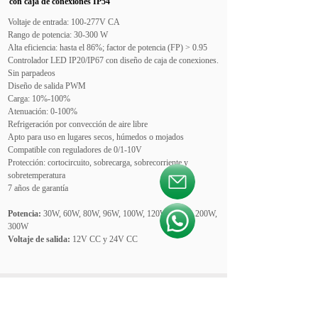
con caja de conexiones IP54
Voltaje de entrada: 100-277V CA
Rango de potencia: 30-300 W
Alta eficiencia: hasta el 86%; factor de potencia (FP) > 0.95
Controlador LED IP20/IP67 con diseño de caja de conexiones.
Sin parpadeos
Diseño de salida PWM
Carga: 10%-100%
Atenuación: 0-100%
Refrigeración por convección de aire libre
Apto para uso en lugares secos, húmedos o mojados
Compatible con reguladores de 0/1-10V
Protección: cortocircuito, sobrecarga, sobrecorriente y
sobretemperatura
按钮文本
7 años de garantía
Potencia:
30W, 60W, 80W, 96W, 100W, 120W, 150W, 200W,
按钮文本
300W
Voltaje de salida:
12V CC y 24V CC